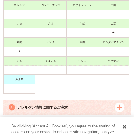
オレンジ
カシューナッツ
キウイフルーツ
牛肉
ごま
さけ
さば
大豆
★
鶏肉
バナナ
豚肉
マカダミアナッツ
★
もも
まいも
りんご
ゼラチン
魚介類
アレルゲン情報に関するご注意
By clicking “Accept All Cookies”, you agree to the storing of
グーグーキッチン
cookies on your device to enhance site navigation, analyze