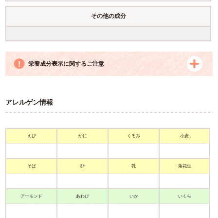
その他の成分
栄養成分表示に関するご注意
アレルゲン情報
えび
かに
くるみ
小麦
そば
卵
乳
落花生
アーモンド
あわび
いか
いくら