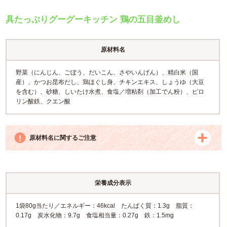
具たっぷりグーグーキッチン 鶏の五目釜めし
原材料名
野菜（にんじん、ごぼう、だいこん、さやいんげん）、精白米（国
産）、かつお昆布だし、鶏ほぐし身、チキンエキス、しょうゆ（大豆
を含む）、砂糖、しいたけ水煮、食塩／増粘剤（加工でん粉）、ピロ
リン酸鉄、クエン酸
原材料名に関するご注意
栄養成分表示
1袋80g当たり／エネルギー：46kcal たんぱく質：1.3g 脂質：
0.17g 炭水化物：9.7g 食塩相当量：0.27g 鉄：1.5mg