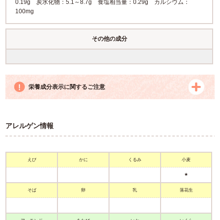
0.19g 炭水化物：5.1～8.7g 食塩相当量：0.29g カルシウム：
100mg
その他の成分
栄養成分表示に関するご注意
アレルゲン情報
えび
かに
くるみ
小麦
★
そば
卵
乳
落花生