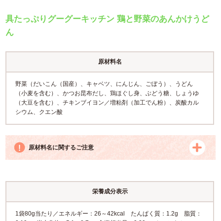
具たっぷりグーグーキッチン 鶏と野菜のあんかけうど
ん
原材料名
野菜（だいこん（国産）、キャベツ、にんじん、ごぼう）、うどん
（小麦を含む）、かつお昆布だし、鶏ほぐし身、ぶどう糖、しょうゆ
（大豆を含む）、チキンブイヨン／増粘剤（加工でん粉）、炭酸カル
シウム、クエン酸
原材料名に関するご注意
栄養成分表示
1袋80g当たり／エネルギー：26～42kcal たんぱく質：1.2g 脂質：