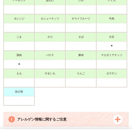
アーモンド
あわび
いか
いくら
オレンジ
カシューナッツ
キウイフルーツ
牛肉
ごま
さけ
さば
大豆
★
鶏肉
バナナ
豚肉
マカダミアナッツ
★
もも
まいも
りんご
ゼラチン
魚介類
アレルゲン情報に関するご注意