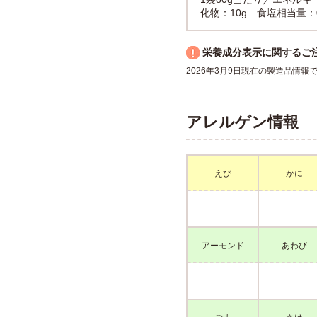
化物：10g 食塩相当量：0.
栄養成分表示に関するご
2026年3月9日現在の製造品情
アレルゲン情報
えび
かに
アーモンド
あわび