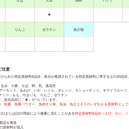
さば
大豆
鶏肉
バナナ
★
りんご
ゼラチン
魚介類
ご注意
付けられた特定原材料8品目、表示が推奨されている特定原材料に準ずるもの20品目
くるみ、小麦、そば、卵、乳、落花生
：アーモンド、あわび、いか、いくら、オレンジ、カシューナッツ、キウイフルーツ
ナッツ、もも、やまいも、りんご、ゼラチン
合、該当品目に「★」がついています。
物、魚醤、魚醤パウダー、魚肉すり身、魚油、魚介エキスのいずれかを原材料として
1)または(2)の理由により微量に含むことがある
特定原材料8品目（えび、かに、
む製品を製造
印の原材料が混入