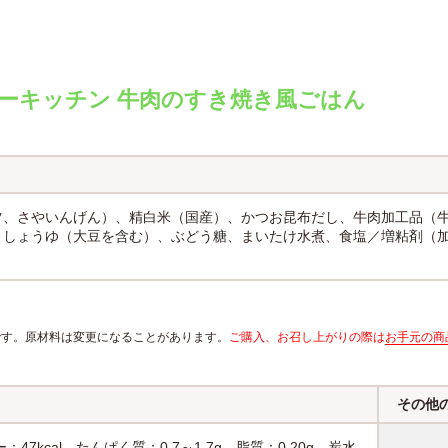
ーキッチン 牛肉のすき焼き風ごはん
ツ、さやいんげん）、精白米（国産）、かつお昆布だし、牛肉加工品（
、しょうゆ（大豆を含む）、ぶどう糖、まいたけ水煮、食塩／増粘剤（
報です。原材料は変更になることがあります。
ご購入、お召し上がりの際は
お手元の商
その他
47kcal たんぱく質：0.7～1.7g 脂質：0.20g 炭水