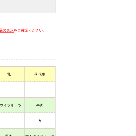
品の表示
をご確認ください。
乳
落花生
ウイフルーツ
牛肉
★