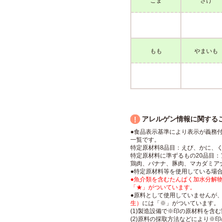
ごま
さけ
もも
まいも
アレルゲン情報に関する
●食品表示基準により表示が義務
一覧です。
特定原材料8品目：えび、かに、
特定原材料に準ずるもの20品目
鶏肉、バナナ、豚肉、マカダミア
●特定原材料等を使用している場
●魚介類を含むたんぱく加水分解
「★」がついています。
●原料として使用していませんが、(
生）
には「※」がついています。
(1)製造設備で※印の原材料を含
(2)原料の採取方法などにより※