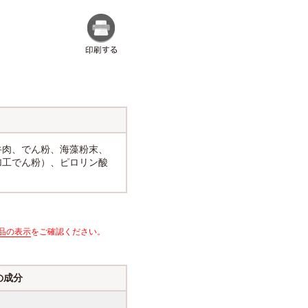
牛肉、でん粉、海藻粉末、
加工でん粉）、ピロリン酸
品の表示
をご確認ください。
の成分