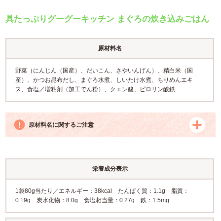
具たっぷりグーグーキッチン まぐろの炊き込みごはん
原材料名
野菜（にんじん（国産）、だいこん、さやいんげん）、精白米（国
産）、かつお昆布だし、まぐろ水煮、しいたけ水煮、ちりめんエキ
ス、食塩／増粘剤（加工でん粉）、クエン酸、ピロリン酸鉄
原材料名に関するご注意
栄養成分表示
1袋80g当たり／エネルギー：38kcal たんぱく質：1.1g 脂質：
0.19g 炭水化物：8.0g 食塩相当量：0.27g 鉄：1.5mg