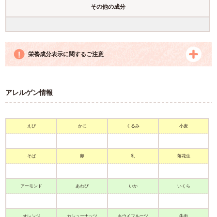
その他の成分
栄養成分表示に関するご注意
アレルゲン情報
えび
かに
くるみ
小麦
そば
卵
乳
落花生
アーモンド
あわび
いか
いくら
オレンジ
カシューナッツ
キウイフルーツ
牛肉