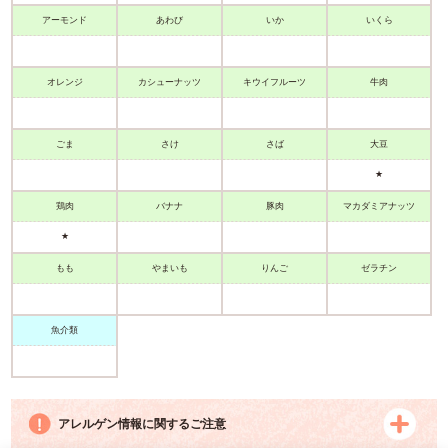
アーモンド
あわび
いか
いくら
オレンジ
カシューナッツ
キウイフルーツ
牛肉
ごま
さけ
さば
大豆
★
鶏肉
バナナ
豚肉
マカダミアナッツ
★
もも
まいも
りんご
ゼラチン
魚介類
アレルゲン情報に関するご注意