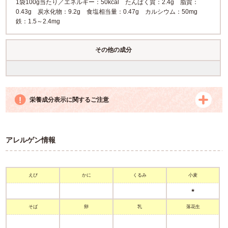
1袋100g当たり／エネルギー：50kcal たんぱく質：2.4g 脂質：
0.43g 炭水化物：9.2g 食塩相当量：0.47g カルシウム：50mg
鉄：1.5～2.4mg
その他の成分
栄養成分表示に関するご注意
アレルゲン情報
えび
かに
くるみ
小麦
★
そば
卵
乳
落花生