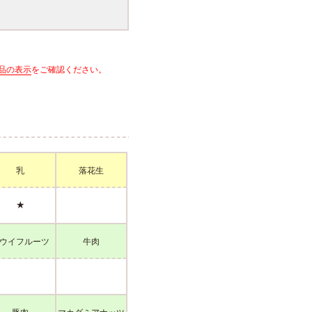
品の表示
をご確認ください。
乳
落花生
★
ウイフルーツ
牛肉