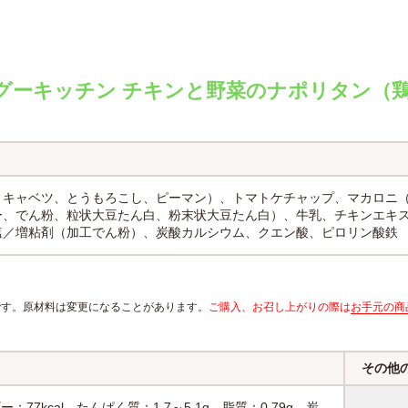
ーグーキッチン チキンと野菜のナポリタン（
、キャベツ、とうもろこし、ピーマン）、トマトケチャップ、マカロニ
ー、でん粉、粒状大豆たん白、粉末状大豆たん白）、牛乳、チキンエキ
塩／増粘剤（加工でん粉）、炭酸カルシウム、クエン酸、ピロリン酸鉄
報です。原材料は変更になることがあります。
ご購入、お召し上がりの際は
お手元の商
その他
：77kcal たんぱく質：1.7～5.1g 脂質：0.79g 炭