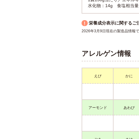
水化物：14g 食塩相当量：
栄養成分表示に関するご
2026年3月9日現在の製造品情
アレルゲン情報
えび
かに
アーモンド
あわび