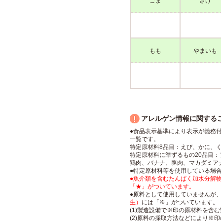
ごま
さけ
もも
まいも
アレルゲン情報に関する
●食品表示基準により表示が義務
一覧です。
特定原材料8品目：えび、かに、
特定原材料に準ずるもの20品目
鶏肉、バナナ、豚肉、マカダミア
●特定原材料等を使用している場
●魚介類を含むたんぱく加水分解
「★」がついています。
●原料として使用していませんが、(
生）
には「※」がついています。
(1)製造設備で※印の原材料を含
(2)原料の採取方法などにより※