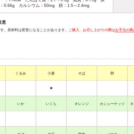
0.66g カルシウム：50mg 鉄：1.5～2.4mg
注意
報です。原材料は変更になることがあります。
ご購入、お召し上がりの際は
お手元の商
くるみ
小麦
そば
卵
★
いか
いくら
オレンジ
カシューナッツ
キ