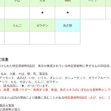
さば
大豆
鶏肉
バナナ
★
★
りんご
ゼラチン
魚介類
ご注意
付けられた特定原材料8品目、表示が推奨されている特定原材料に準ずるもの20品目
くるみ、小麦、そば、卵、乳、落花生
：アーモンド、あわび、いか、いくら、オレンジ、カシューナッツ、キウイフルーツ
ナッツ、もも、やまいも、りんご、ゼラチン
合、該当品目に「★」がついています。
物、魚醤、魚醤パウダー、魚肉すり身、魚油、魚介エキスのいずれかを原材料として
1)または(2)の理由により微量に含むことがある
特定原材料8品目（えび、かに、
む製品を製造
印の原材料が混入