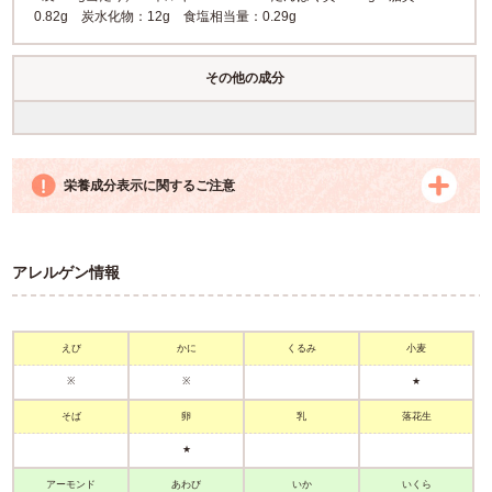
0.82g 炭水化物：12g 食塩相当量：0.29g
その他の成分
栄養成分表示に関するご注意
アレルゲン情報
えび
かに
くるみ
小麦
※
※
★
そば
卵
乳
落花生
★
アーモンド
あわび
いか
いくら