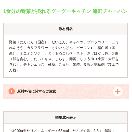
1食分の野菜が摂れるグーグーキッチン 海鮮チャーハン
原材料名
野菜（にんじん（国産）、だいこん、キャベツ、ブロッコリー、ほう
れんそう、カリフラワー、さやいんげん、ピーマン）、精白米（国
産）、オニオンソテー、とうもろこしペースト、さけほぐし身、卵白
（卵を含む）、たいエキス、しらす、卵黄、しょうゆ（小麦・大豆を
含む）、チキンエキス、砂糖、ごま油、米酢、食塩／増粘剤（加工で
ん粉）
原材料名に関するご注意
栄養成分表示
1袋100g当たり／エネルギー：63kcal たんぱく質：1.8g 脂質：