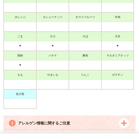
オレンジ
カシューナッツ
キウイフルーツ
牛肉
ごま
さけ
さば
大豆
★
★
★
鶏肉
バナナ
豚肉
マカダミアナッツ
★
もも
まいも
りんご
ゼラチン
魚介類
アレルゲン情報に関するご注意